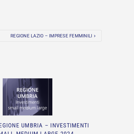
REGIONE LAZIO – IMPRESE FEMMINILI
EGIONE UMBRIA – INVESTIMENTI
CREDITO
MALL MEDIUM LARGE 2024
5.0